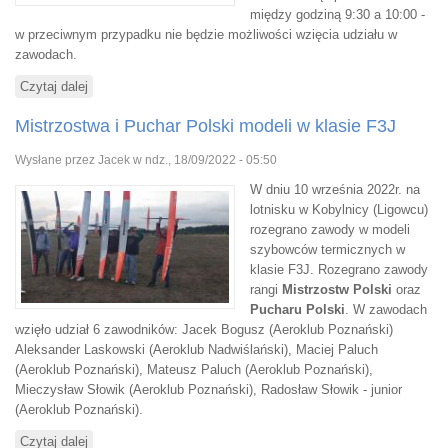
między godziną 9:30 a 10:00 -
w przeciwnym przypadku nie będzie możliwości wzięcia udziału w
zawodach.
Czytaj dalej
wpis Zawody motoszybowców w klasie F5J Klub
Mistrzostwa i Puchar Polski modeli w klasie F3J
Wysłane przez
Jacek
w ndz., 18/09/2022 - 05:50
W dniu 10 września 2022r. na
lotnisku w Kobylnicy (Ligowcu)
rozegrano zawody w modeli
szybowców termicznych w
klasie F3J. Rozegrano zawody
rangi
Mistrzostw Polski
oraz
Pucharu Polski
. W zawodach
wzięło udział 6 zawodników: Jacek Bogusz (Aeroklub Poznański)
Aleksander Laskowski (Aeroklub Nadwiślański), Maciej Paluch
(Aeroklub Poznański), Mateusz Paluch (Aeroklub Poznański),
Mieczysław Słowik (Aeroklub Poznański), Radosław Słowik - junior
(Aeroklub Poznański).
Czytaj dalej
wpis Mistrzostwa i Puchar Polski modeli w klasie F3J