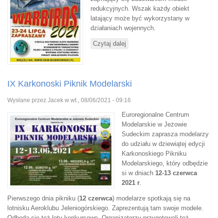
redukcyjnych. Wszak każdy obiekt
latający może być wykorzystany w
działaniach wojennych.
Czytaj dalej
wpis V Zlot "Warbirds" 2021
IX Karkonoski Piknik Modelarski
Wysłane przez
Jacek
w wt., 08/06/2021 - 09:16
Euroregionalne Centrum
Modelarskie w Jeżowie
Sudeckim zaprasza modelarzy
do udziału w dziewiątej edycji
Karkonoskiego Pikniku
Modelarskiego, który odbędzie
si w dniach
12-13 czerwca
2021 r
.
Pierwszego dnia pikniku (
12 czerwca
) modelarze spotkają się na
lotnisku Aeroklubu Jeleniogórskiego. Zaprezentują tam swoje modele.
Odbędą się też loty konkursowe. Organizatorzy przygotowali też