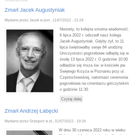
Zmarł Jacek Augustyniak
Wysłane przez
Jacek
w pon., 11/07/2022 - 15:29
Niestety, to kolejna smutna wiadomość.
6 lipca 2022 r. odszedł nasz kolega
Jacek Augustyniak. Gdyby żył, to 11
lipca świętowałby swoje 84 urodziny.
Uroczystości pogrzebowe odbędą się w
środę 13 lipca 2022 r. O godzinie 10:00
odbędzie się msza św. w kościele pw.
Świętego Krzyża w Poznaniu przy ul.
Częstochowskiej, natomiast ceremonia
pogrzebowa na cmentarzu górczyńskim
o godzinie 11:30.
Czytaj dalej
wpis Zmarł Jacek Augustyniak
Zmarł Andrzej Łabęcki
Wysłane przez
Grzegorz
w pt., 01/07/2022 - 19:34
W dniu 30 czerwca 2022 roku w wieku