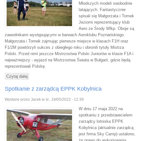
Młodszych modeli swobodnie
latających. Fantastycznie
spisali się Małgorzata i Tomek
Jeziorni reprezentujący klub
Aero ze Środy Wlkp. Oboje są
zawodnikami występującymi w barwach Aeroklubu Poznańskiego.
Małgorzata i Tomek zajmując pierwsze miejsce w klasach F1H oraz
F1/2M powtórzyli sukces z obiegłego roku i obronili tytuły Mistrza
Polski. Przed nimi jeszcze Mistrzostwa Polski Juniorów w klasie F1A i
najważniejszy - wyjazd na Mistrzostwa Świata w Bułgarii, gdzie będą
reprezentowali Polskę.
Czytaj dalej
wpis Sukces juniorów w klasach F1H oraz F1/2M
Spotkanie z zarządcą EPPK Kobylnica
Wysłane przez
Jacek
w śr., 18/05/2022 - 12:39
W dniu 17 maja 2022 na
spotkaniu z przedstawicielem
zarządcy lotniska EPPK
Kobylnica (aktualnie zarządcą
jest firma Sky Camp) ustalono,
że prawo do wykonywania