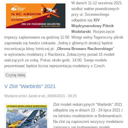
W danich 11-12 września 2021
wzdłuż wałów powodziowych
przy ul. Grzewieckiego
odbędzie się
XIV
Międzynarodowy Piknik
Modelarski
. Rozpoczęcie
imprezy zaplanowano na godzinę 11:00. Wstęp wolny.Tegoroczny piknik
zapowiada się bardzo ciekawie. Jedną z głównych atrakcji będzie
inscenizacja bitwy lotniczej pt. „
Obrona Browaru Raciborskiego
”
w wykonaniu modelarzy z Raciborza. Zobaczymy ponad 15 modeli
walczących ze sobą. Pokaz około godz. 14:00. Swoje modele
prezentować będzie liczna reprezentacja modelarzy z Czech.
Czytaj dalej
wpis XIV Międzynarodowy Piknik Modelarski
V Zlot "Warbirds" 2021
Wysłane przez
Jacek
w wt., 08/06/2021 - 09:25
Zlot modeli redukcyjnych "Warbirds" 2021
odbędzie się w dniach 23 - 24 lipca 2021 r.
na lotnisku modelarskim w Bobrownikach.
Na zlot są zaproszeni wszyscy modelarze
zajmujący się budowaniem modeli