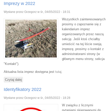
Imprezy w 2022
Wysłane przez
Grzegorz
w śr., 04/05/2022 - 18:31
Wszystkich zainteresowanych
prosimy o zapoznanie się z
kalendarium imprez
organizowanych przez naszą
sekcję. Jeśli ktoś chciałby
umieścić na tej liście swoją
imprezę, prosimy o kontakt z
administratorami strony (w
głównym menu strony, sekcja
"Kontakt").
Aktualna lista imprez dostępna jest
tutaj
.
Czytaj dalej
wpis Imprezy w 2022
Identyfikatory 2022
Wysłane przez
Grzegorz
w śr., 04/05/2022 - 18:28
W związku z licznymi
pytaniami skierowanymi do