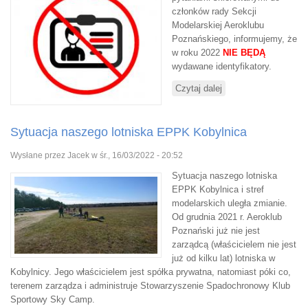
członków rady Sekcji
Modelarskiej Aeroklubu
Poznańskiego, informujemy, że
w roku 2022
NIE BĘDĄ
wydawane identyfikatory.
Czytaj dalej
wpis Identyfikatory
2022
Sytuacja naszego lotniska EPPK Kobylnica
Wysłane przez
Jacek
w śr., 16/03/2022 - 20:52
Sytuacja naszego lotniska
EPPK Kobylnica i stref
modelarskich uległa zmianie.
Od grudnia 2021 r. Aeroklub
Poznański już nie jest
zarządcą (właścicielem nie jest
już od kilku lat) lotniska w
Kobylnicy. Jego właścicielem jest spółka prywatna, natomiast póki co,
terenem zarządza i administruje Stowarzyszenie Spadochronowy Klub
Sportowy Sky Camp.