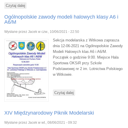
Czytaj dalej
wpis Sytuacja naszego lotniska EPPK Kobylnica
Ogólnopolskie zawody modeli halowych klasy A6 i
A6/M
Wysłane przez
Jacek
w czw., 10/06/2021 - 22:50
Sekcja modelarska z Witkowa zaprasza
dnia 12-06-2021 na Ogólnopolskie Zawody
Modeli Halowych klas A6 i A6/M.
Początek o godzinie 9:00. Miejsce Hala
Sportowa OKSiR przy Szkole
Podstawowej nr 2 im. Lotnictwa Polskiego
w Witkowie.
Czytaj dalej
wpis Ogólnopolskie zawody
modeli halowych klasy A6 i
A6/M
XIV Międzynarodowy Piknik Modelarski
Wysłane przez
Jacek
w wt., 08/06/2021 - 09:32