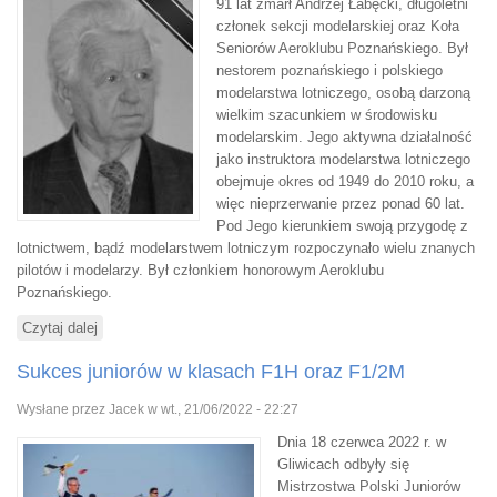
91 lat zmarł Andrzej Łabęcki, długoletni
członek sekcji modelarskiej oraz Koła
Seniorów Aeroklubu Poznańskiego. Był
nestorem poznańskiego i polskiego
modelarstwa lotniczego, osobą darzoną
wielkim szacunkiem w środowisku
modelarskim. Jego aktywna działalność
jako instruktora modelarstwa lotniczego
obejmuje okres od 1949 do 2010 roku, a
więc nieprzerwanie przez ponad 60 lat.
Pod Jego kierunkiem swoją przygodę z
lotnictwem, bądź modelarstwem lotniczym rozpoczynało wielu znanych
pilotów i modelarzy. Był członkiem honorowym Aeroklubu
Poznańskiego.
Czytaj dalej
wpis Zmarł Andrzej Łabęcki
Sukces juniorów w klasach F1H oraz F1/2M
Wysłane przez
Jacek
w wt., 21/06/2022 - 22:27
Dnia 18 czerwca 2022 r. w
Gliwicach odbyły się
Mistrzostwa Polski Juniorów