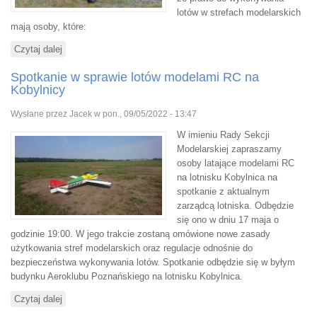
lotów w strefach modelarskich
mają osoby, które:
Czytaj dalej
wpis Spotkanie z zarządcą EPPK Kobylnica
Spotkanie w sprawie lotów modelami RC na
Kobylnicy
Wysłane przez
Jacek
w pon., 09/05/2022 - 13:47
W imieniu Rady Sekcji
Modelarskiej zapraszamy
osoby latające modelami RC
na lotnisku Kobylnica na
spotkanie z aktualnym
zarządcą lotniska. Odbędzie
się ono w dniu 17 maja o
godzinie 19:00. W jego trakcie zostaną omówione nowe zasady
użytkowania stref modelarskich oraz regulacje odnośnie do
bezpieczeństwa wykonywania lotów. Spotkanie odbędzie się w byłym
budynku Aeroklubu Poznańskiego na lotnisku Kobylnica.
Czytaj dalej
wpis Spotkanie w sprawie lotów modelami RC na Kobylnicy