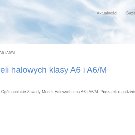
Aktualności
Baza
A6 i A6/M
li halowych klasy A6 i A6/M
 Ogólnopolskie Zawody Modeli Halowych klas A6 i A6/M. Początek o godzini