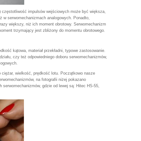
 częstotliwość impulsów wejściowych może być większa,
 niż w serwomechanizmach analogowych. Ponadto,
 razy większy, niż ich moment obrotowy. Serwomechanizm
ent trzymający jest zbliżony do momentu obrotowego.
ędkość kątowa, materiał przekładni, typowe zastosowanie.
podziału, czy też odpowiedniego doboru serwomechanizmów,
logowych.
ciężar, wielkość, prędkość lotu. Początkowo nasze
erwomechanizmów, na fotografii niżej pokazano
h serwomechanizmów, gdzie od lewej są: Hitec HS-55,