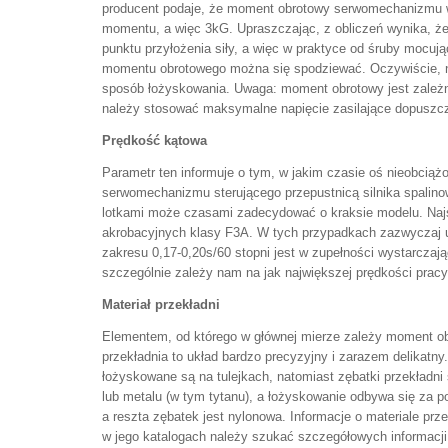
producent podaje, że moment obrotowy serwomechanizmu wyn
momentu, a więc 3kG. Upraszczając, z obliczeń wynika, że
punktu przyłożenia siły, a więc w praktyce od śruby moc
momentu obrotowego można się spodziewać. Oczywiście, nie 
sposób łożyskowania. Uwaga: moment obrotowy jest zależny 
należy stosować maksymalne napięcie zasilające dopuszc
Prędkość kątowa
Parametr ten informuje o tym, w jakim czasie oś nieobciąż
serwomechanizmu sterującego przepustnicą silnika spalino
lotkami może czasami zadecydować o kraksie modelu. Naj
akrobacyjnych klasy F3A. W tych przypadkach zazwyczaj
zakresu 0,17-0,20s/60 stopni jest w zupełności wystarczają
szczególnie zależy nam na jak największej prędkości pra
Materiał przekładni
Elementem, od którego w głównej mierze zależy moment obr
przekładnia to układ bardzo precyzyjny i zarazem delikat
łożyskowane są na tulejkach, natomiast zębatki przekład
lub metalu (w tym tytanu), a łożyskowanie odbywa się za 
a reszta zębatek jest nylonowa. Informacje o materiale pr
w jego katalogach należy szukać szczegółowych informacji