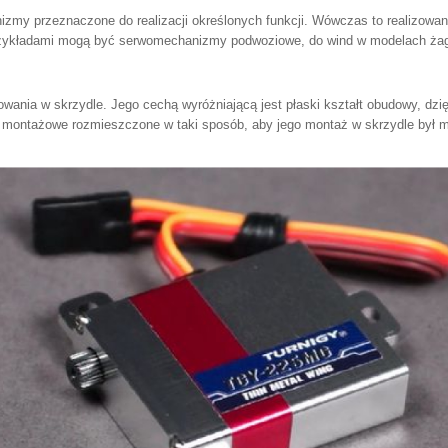
my przeznaczone do realizacji określonych funkcji. Wówczas to realizowana
rzykładami mogą być serwomechanizmy podwoziowe, do wind w modelach żag
nia w skrzydle. Jego cechą wyróżniającą jest płaski kształt obudowy, dzię
montażowe rozmieszczone w taki sposób, aby jego montaż w skrzydle był 