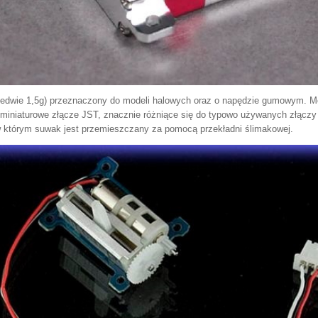
zaledwie 1,5g) przeznaczony do modeli halowych oraz o napędzie gumowym. 
t miniaturowe złącze JST, znacznie różniące się do typowo używanych złączy
 w którym suwak jest przemieszczany za pomocą przekładni ślimakowej.