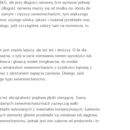
6kG, ale przy długości ramienia 2cm wyniesie połowę
długość ramienia mierzy się od środka osi obrotu do
tym samym i cięższy serwomechanizm, tym większego
c użytego silnika, jakość i materiał przekładni oraz
atego, jeśli szczególnie zależy nam na momencie, to
st zwykle lepszy, ale też też i droższy. O ile dla
ażna, o tyle w razie sterowania sterem wysokości lub
owca i głowicą modeli śmigłowców, do modeli
iu amatorskim serwomechanizm o szybkości kątowej z
az z obniżaniem napięcia zasilania. Dlatego, jeśli
nego typu serwomechanizmu.
też obciążalność prądowa płytki sterującej. Sama
popularnych serwomechanizmach zazwyczaj wałki
ekładni wykonanych z materiałów kompozytowych, karbonitu
rych elementy główne przekładni są metalowe lub węglowe,
rwomechanizmu, jednak jest ono zależne od producenta i to