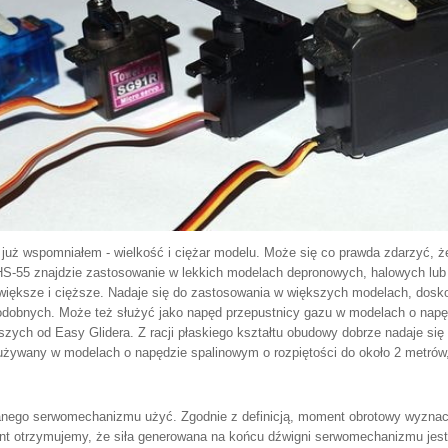
ż wspomniałem - wielkość i ciężar modelu. Może się co prawda zdarzyć, że 
HS-55 znajdzie zastosowanie w lekkich modelach depronowych, halowych lub 
o większe i cięższe. Nadaje się do zastosowania w większych modelach, dosk
i podobnych. Może też służyć jako napęd przepustnicy gazu w modelach o na
zych od Easy Glidera. Z racji płaskiego kształtu obudowy dobrze nadaje si
używany w modelach o napędzie spalinowym o rozpiętości do około 2 metrów
ego serwomechanizmu użyć. Zgodnie z definicją, moment obrotowy wyznacza s
t otrzymujemy, że siła generowana na końcu dźwigni serwomechanizmu jest ró