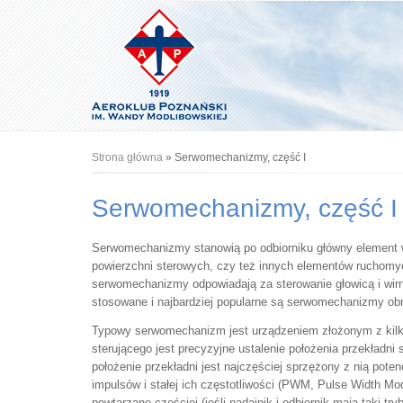
Jesteś tutaj
Strona główna
» Serwomechanizmy, część I
Serwomechanizmy, część I
Serwomechanizmy stanowią po odbiorniku główny element w
powierzchni sterowych, czy też innych elementów ruchomyc
serwomechanizmy odpowiadają za sterowanie głowicą i wir
stosowane i najbardziej popularne są serwomechanizmy obro
Typowy serwomechanizm jest urządzeniem złożonym z kilku 
sterującego jest precyzyjne ustalenie położenia przekład
położenie przekładni jest najczęściej sprzężony z nią po
impulsów i stałej ich częstotliwości (PWM, Pulse Width M
powtarzane częściej (jeśli nadajnik i odbiornik mają taki