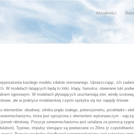
Aktualności
Baza
yposażenia każdego modelu zdalnie sterowanego. Upraszczając, ich zadani
h. W modelach latających będą to lotki, klapy, hamulce, otwierane luki po
nikiem ogonowym. W modelach pływających uruchamiają ster, windę szotową,
towe, ale w praktyce modelarskiej często spotyka się też napędy liniowe.
elementów: obudowy, silnika prądu stałego, potencjometru, przekładni i ele
ni serwomechanizmu, która jest sprzężona z elementem wykonawczym - najcz
tencjometr obrotowy. Pozycja serwomechanizmu jest ustalana za pomocą sygna
odulation). Typowo, impulsy sterujące są powtarzane co 20ms (z częstotliw
 tryb pracy). Pozycja neutralna (środkowa) serwomechanizmu jest ustawiana i