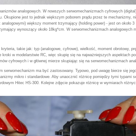
hanizmów analogowych. W nowszych serwomechanizmach cyfrowych (digital)
łu. Okupione jest to jednak większym poborem prądu przez te mechanizmy,
analogowymi) większy moment trzymający (holding power) - jest on około 3
zymający wynoszący około 18kg*cm. W serwomechanizmach analogowych mom
teria, takie jak: typ (analogowe, cyfrowe), wielkość, moment obrotowy, pr
sze kroki w modelarstwie RC, więc skupię się na najważniejszych aspektach 
mów cyfrowych i w głównej mierze skupiając się na serwomechanizmach ana
m serwomechanizm ma być zastosowany. Typowo, pod uwagę bierze się jego 
anizmy mikro i standardowe. Aby unaocznić różnicę pomiędzy tymi typami s
dowym Hitec HS-300. Kolejne zdjęcie pokazuje różnicę w wymiarach różnyc