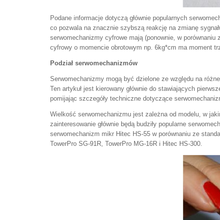
Podane informacje dotyczą głównie popularnych serwomec
co pozwala na znacznie szybszą reakcję na zmianę sygna
serwomechanizmy cyfrowe mają (ponownie, w porównaniu z 
cyfrowy o momencie obrotowym np. 6kg*cm ma moment tr
Podział serwomechanizmów
Serwomechanizmy mogą być dzielone ze względu na różne kry
Ten artykuł jest kierowany głównie do stawiających pierw
pomijając szczegóły techniczne dotyczące serwomechaniz
Wielkość serwomechanizmu jest zależna od modelu, w jaki
zainteresowanie głównie będą budziły popularne serwomech
serwomechanizm mikr Hitec HS-55 w porównaniu ze standar
TowerPro SG-91R, TowerPro MG-16R i Hitec HS-300.