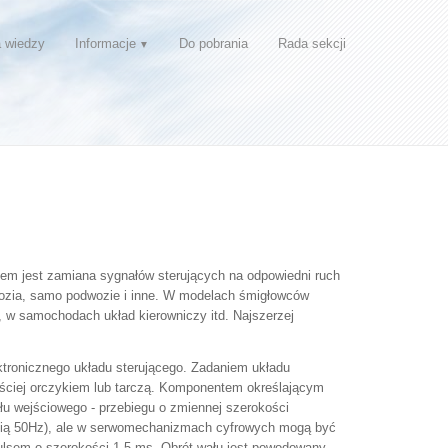
 wiedzy
Informacje
Do pobrania
Rada sekcji
em jest zamiana sygnałów sterujących na odpowiedni ruch
dwozia, samo podwozie i inne. W modelach śmigłowców
 w samochodach układ kierowniczy itd. Najszerzej
ktronicznego układu sterującego. Zadaniem układu
ęściej orczykiem lub tarczą. Komponentem określającym
łu wejściowego - przebiegu o zmiennej szerokości
ością 50Hz), ale w serwomechanizmach cyfrowych mogą być
mpulsem o szerokości 1,5 ms. Obrót wału jest powodowany