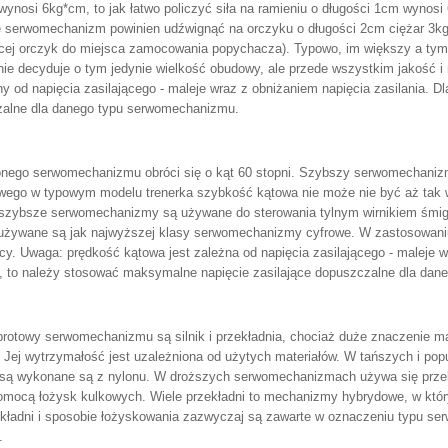
osi 6kg*cm, to jak łatwo policzyć siła na ramieniu o długości 1cm wynosi 
 serwomechanizm powinien udźwignąć na orczyku o długości 2cm ciężar 3kg (
ującej orczyk do miejsca zamocowania popychacza). Typowo, im większy a 
decyduje o tym jedynie wielkość obudowy, ale przede wszystkim jakość i mo
od napięcia zasilającego - maleje wraz z obniżaniem napięcia zasilania. Dl
zalne dla danego typu serwomechanizmu.
onego serwomechanizmu obróci się o kąt 60 stopni. Szybszy serwomechanizm je
wego w typowym modelu trenerka szybkość kątowa nie może nie być aż tak w
szybsze serwomechanizmy są używane do sterowania tylnym wirnikiem śmigł
 używane są jak najwyższej klasy serwomechanizmy cyfrowe. W zastosowan
cy. Uwaga: prędkość kątowa jest zależna od napięcia zasilającego - maleje wr
cy, to należy stosować maksymalne napięcie zasilające dopuszczalne dla da
otowy serwomechanizmu są silnik i przekładnia, chociaż duże znaczenie ma 
ny. Jej wytrzymałość jest uzależniona od użytych materiałów. W tańszych i 
ni są wykonane są z nylonu. W droższych serwomechanizmach używa się prz
pomocą łożysk kulkowych. Wiele przekładni to mechanizmy hybrydowe, w któ
zekładni i sposobie łożyskowania zazwyczaj są zawarte w oznaczeniu typu se
.